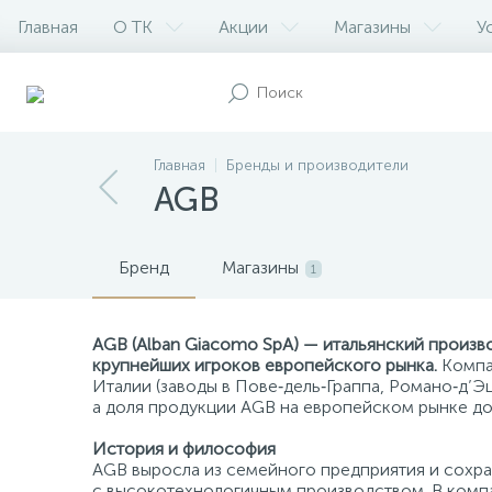
Главная
О ТК
Акции
Магазины
У
Главная
Бренды и производители
AGB
Бренд
Магазины
1
AGB (Alban Giacomo SpA) — итальянский произв
крупнейших игроков европейского рынка.
Компан
Италии (заводы в Пове‑дель‑Граппа, Романо‑д’Э
а доля продукции AGB на европейском рынке до
История и философия
AGB выросла из семейного предприятия и сохра
с высокотехнологичным производством. В комп