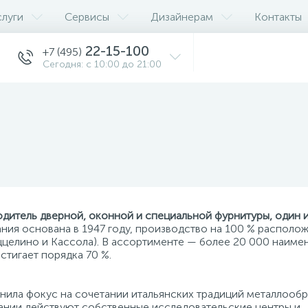
слуги
Сервисы
Дизайнерам
Контакты
22-15-100
+7 (495)
Сегодня: с 10:00 до 21:00
одитель дверной, оконной и специальной фурнитуры, один 
ия основана в 1947 году, производство на 100 % располо
ццелино и Кассола). В ассортименте — более 20 000 наиме
стигает порядка 70 %.
нила фокус на сочетании итальянских традиций металлооб
ании действуют собственные исследовательские центры и