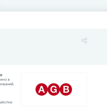
из
жено в
нований,
работки