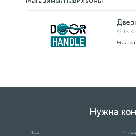
Магазины/Павильоны
Двер
ТК Ка
Магазин
Нужна кон