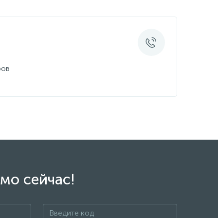
ров
мо сейчас!