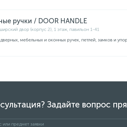
ные ручки / DOOR HANDLE
ширский двор (корпус 2), 1 этаж, павильон 1-41
 дверных, мебельных и оконных ручек, петлей, замков и упо
сультация? Задайте вопрос пря