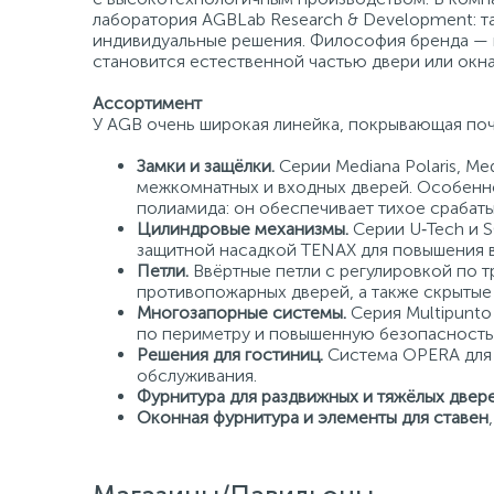
лаборатория AGBLab Research & Development: т
индивидуальные решения. Философия бренда — на
становится естественной частью двери или окна
Ассортимент
У AGB очень широкая линейка, покрывающая поч
Замки и защёлки.
Серии Mediana Polaris, Me
межкомнатных и входных дверей. Особенн
полиамида: он обеспечивает тихое срабаты
Цилиндровые механизмы.
Серии U‑Tech и S
защитной насадкой TENAX для повышения 
Петли.
Ввёртные петли с регулировкой по т
противопожарных дверей, а также скрытые
Многозапорные системы.
Серия Multipunt
по периметру и повышенную безопасность
Решения для гостиниц.
Система OPERA для 
обслуживания.
Фурнитура для раздвижных и тяжёлых двер
Оконная фурнитура и элементы для ставен