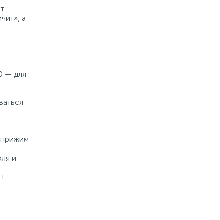
ют
чит», а
0 — для
ваться
й прижим
ля и
н.