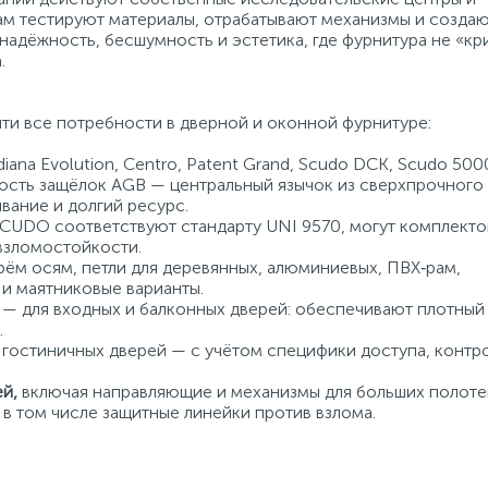
ам тестируют материалы, отрабатывают механизмы и созда
дёжность, бесшумность и эстетика, где фурнитура не «кри
.
ти все потребности в дверной и оконной фурнитуре:
diana Evolution, Centro, Patent Grand, Scudo DCK, Scudo 500
ость защёлок AGB — центральный язычок из сверхпрочного
вание и долгий ресурс.
CUDO соответствуют стандарту UNI 9570, могут комплекто
взломостойкости.
рём осям, петли для деревянных, алюминиевых, ПВХ‑рам,
 и маятниковые варианты.
o — для входных и балконных дверей: обеспечивают плотны
.
гостиничных дверей — с учётом специфики доступа, контро
ей,
включая направляющие и механизмы для больших полоте
, в том числе защитные линейки против взлома.