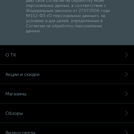
даю свое согласие на обработку моих
персональных данных, в соответствии с
Федеральным законом от 27.07.2006 года
№152-ФЗ «О персональных данных», на
условиях и для целей, определенных в
Согласии на обработку персональных
данных
О ТК
Акции и скидки
Магазины
Обзоры
Видеосоветы