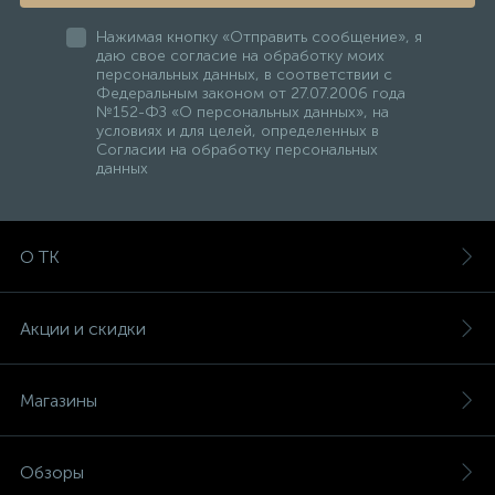
Нажимая кнопку «Отправить сообщение», я
даю свое согласие на обработку моих
персональных данных, в соответствии с
Федеральным законом от 27.07.2006 года
№152-ФЗ «О персональных данных», на
условиях и для целей, определенных в
Согласии на обработку персональных
данных
О ТК
Акции и скидки
Магазины
Обзоры