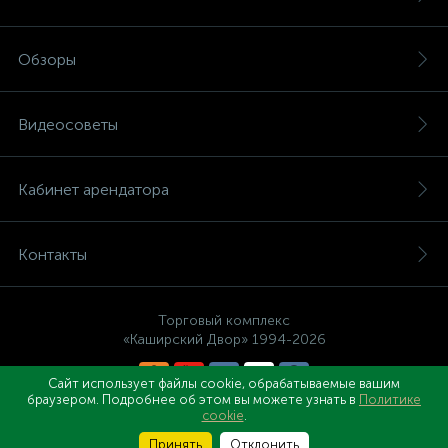
Обзоры
Видеосоветы
Кабинет арендатора
Контакты
Торговый комплекс
«Каширский Двор» 1994-2026
Сайт использует файлы cookie, обрабатываемые вашим
браузером. Подробнее об этом вы можете узнать в
Политике
Правовые документы
cookie
.
Принять
Отклонить