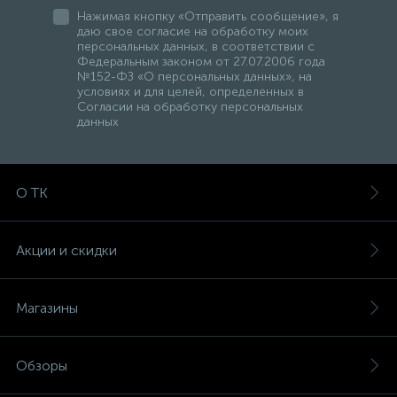
Нажимая кнопку «Отправить сообщение», я
даю свое согласие на обработку моих
персональных данных, в соответствии с
Федеральным законом от 27.07.2006 года
№152-ФЗ «О персональных данных», на
условиях и для целей, определенных в
Согласии на обработку персональных
данных
О ТК
Акции и скидки
Магазины
Обзоры