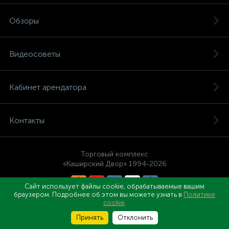
Обзоры
Видеосоветы
Кабинет арендатора
Контакты
Торговый комплекс
«Каширский Двор» 1994-2026
Сайт использует файлы cookie, обрабатываемые вашим
браузером. Подробнее об этом вы можете узнать в
Политике
Правовые документы
cookie
.
Принять
Отклонить