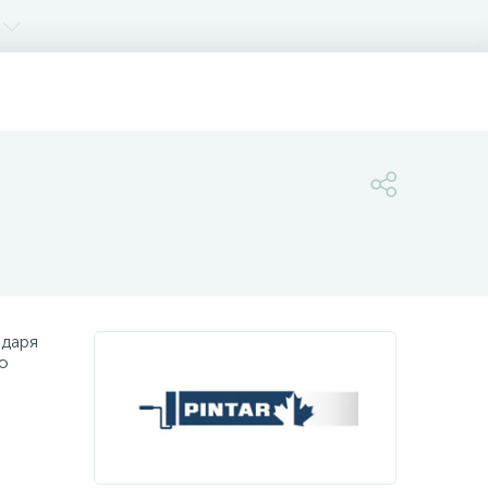
одаря
ю