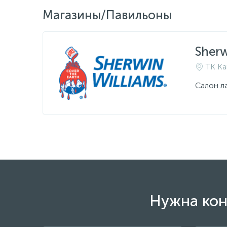
Магазины/Павильоны
Sherw
ТК Ка
Салон л
Нужна кон