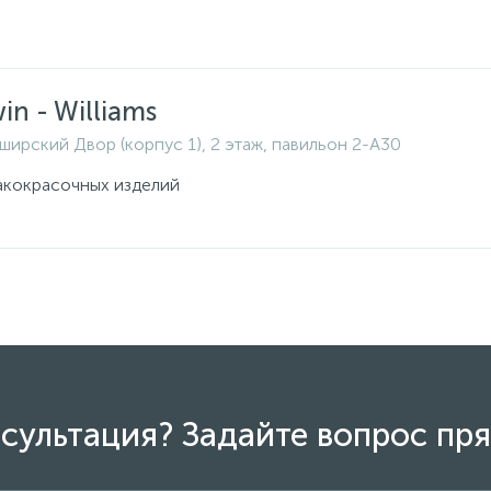
in - Williams
ширский Двор (корпус 1), 2 этаж, павильон 2-A30
акокрасочных изделий
сультация? Задайте вопрос пря