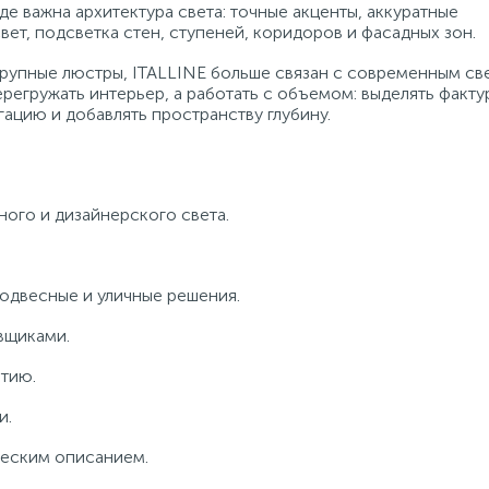
де важна архитектура света: точные акценты, аккуратные
ет, подсветка стен, ступеней, коридоров и фасадных зон.
 крупные люстры, ITALLINE больше связан с современным с
регружать интерьер, а работать с объемом: выделять факту
ацию и добавлять пространству глубину.
ого и дизайнерского света.
подвесные и уличные решения.
вщиками.
тию.
и.
ческим описанием.