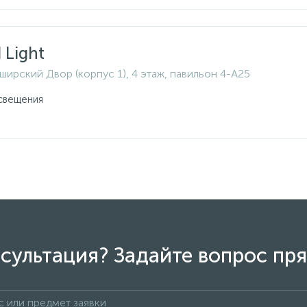
 Light
ширский Двор (корпус 1), 4 этаж, павильон 4-A25
свещения
сультация? Задайте вопрос пря