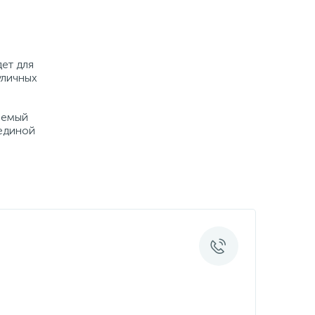
ет для
уличных
аемый
 единой