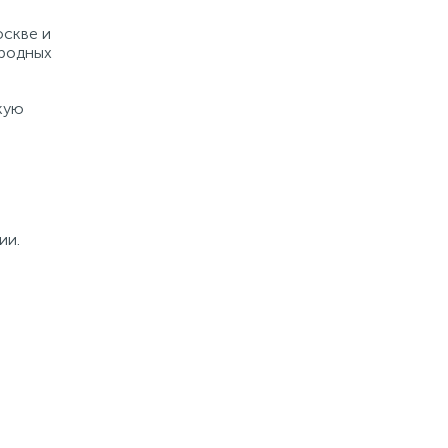
оскве и
ародных
кую
ии.