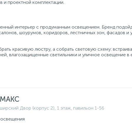
в и проектной комплектации.
еменный интерьер с продуманным освещением. Бренд подойд
 салонов, шоурумов, коридоров, лестничных зон, фасадов и 
брать красивую люстру, а собрать световую схему: встраив
еней, влагозащищенные светильники и уличное освещение в
ТМАКС
ширский Двор (корпус 2), 1 этаж, павильон 1-56
 освещения