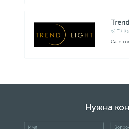
Trend
ТК Ка
Салон о
Нужна кон