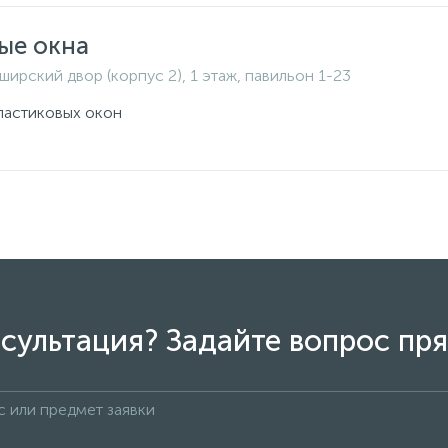
ые окна
ширский двор (корпус 2), 1 этаж, павильон 1-23
ластиковых окон
сультация? Задайте вопрос пря