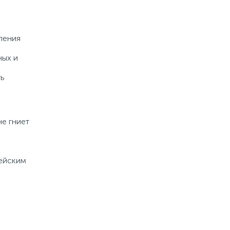
ления
ных и
ть
е гниет
пейским