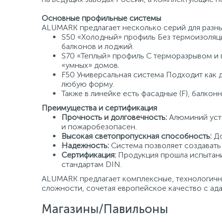
Основные профильные системы
ALUMARK предлагает несколько серий для разны
S50 «Холодный» профиль Без термоизоляци
балконов и лоджий.
S70 «Теплый» профиль С терморазрывом и
«умных» домов.
F50 Универсальная система Подходит как д
любую форму.
Также в линейке есть фасадные (F), балкон
Преимущества и сертификация
Прочность и долговечность:
Алюминий усто
и пожаробезопасен.
Высокая светопропускная способность:
До
Надежность:
Система позволяет создавать
Сертификация:
Продукция прошла испытани
стандартам DIN.
ALUMARK предлагает комплексные, технологичн
сложности, сочетая европейское качество с ад
Магазины/Павильоны