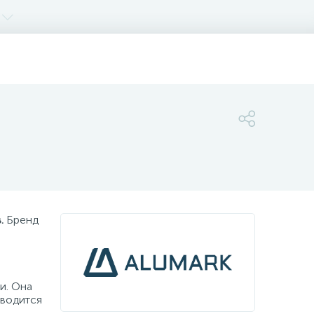
.
Бренд
и. Она
зводится