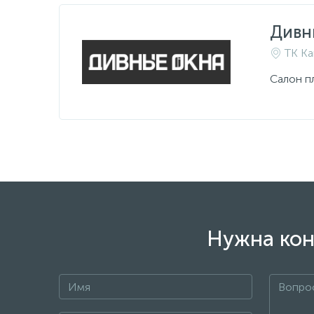
Дивн
ТК Ка
Салон п
Нужна кон