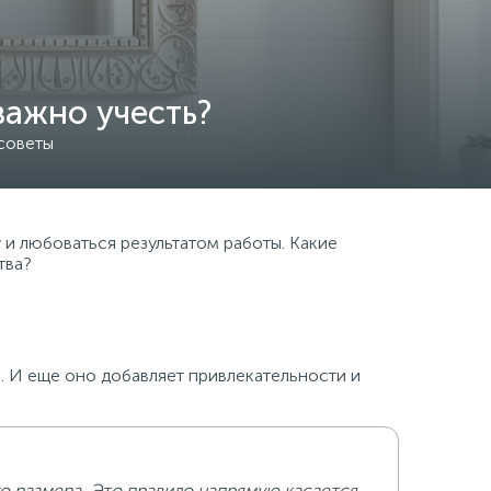
важно учесть?
 советы
у и любоваться результатом работы. Какие
тва?
. И еще оно добавляет привлекательности и
го размера. Это правило напрямую касается