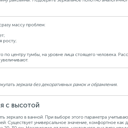
 сразу массу проблем:
ет;
я росту;
го по центру тумбы, на уровне лица стоящего человека. Рас
 увеличивают.
купать зеркала без декоративных рамок и обрамления.
я с высотой
ить зеркало в ванной. При выборе этого параметра учитыва
лей. Существует универсальное значение, комфортное как д
ла 20-30 см. Независимо от того, накладного она типа или 