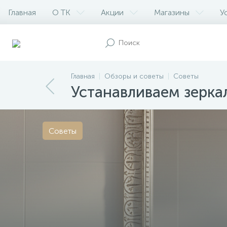
Главная
О ТК
Акции
Магазины
У
Главная
Обзоры и советы
Советы
Устанавливаем зерка
Советы