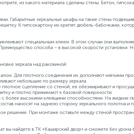
отрите, из какого материала сделаны стены. Бетон, гипсока
дями. Габаритные зеркальные шкафы на такие стены подвеши
шетку. К гипсокартону их крепят дюбель-бабочками, кото
риклеивают специальным клеем. В этом случаи они выполн
 Преимущество способа – в высокой скорости установки. 
новке зеркала над раковиной:
ркалом. Для плотного соединения их дополняют мягкими про
ливают небольшие по размеру зеркала.
е плотное сцепление со стеной, ее обезжиривают и просуш
литку и плотно прижимают к базовой поверхности.
но с более высокими клеящими способностями. На жидкие гв
состав наносят на заднюю сторону зеркального полотна и 
ое решение. При монтаже оставьте между стеной пространс
ат вы найдете в ТК «Каширский двор» и сможете без урона 