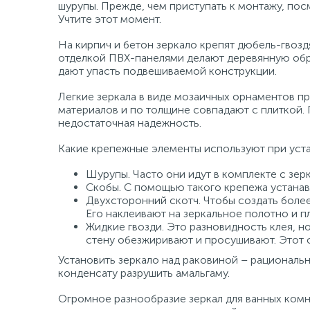
шурупы. Прежде, чем приступать к монтажу, посм
Учтите этот момент.
На кирпич и бетон зеркало крепят дюбель-гвоз
отделкой ПВХ-панелями делают деревянную обре
дают упасть подвешиваемой конструкции.
Легкие зеркала в виде мозаичных орнаментов п
материалов и по толщине совпадают с плиткой.
недостаточная надежность.
Какие крепежные элементы используют при уста
Шурупы. Часто они идут в комплекте с зе
Скобы. С помощью такого крепежа устанав
Двухсторонний скотч. Чтобы создать боле
Его наклеивают на зеркальное полотно и п
Жидкие гвозди. Это разновидность клея, 
стену обезжиривают и просушивают. Этот 
Установить зеркало над раковиной – рациональн
конденсату разрушить амальгаму.
Огромное разнообразие зеркал для ванных комн