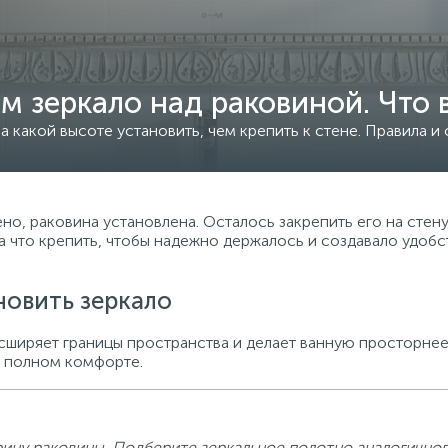
м зеркало над раковиной. Что 
на какой высоте установить, чем крепить к стене. Правила и
ено, раковина установлена. Осталось закрепить его на стен
на что крепить, чтобы надежно держалось и создавало удобс
новить зеркало
сширяет границы пространства и делает ванную просторнее
в полном комфорте.
ирину раковины. Подберите зеркальное полотно аналогично