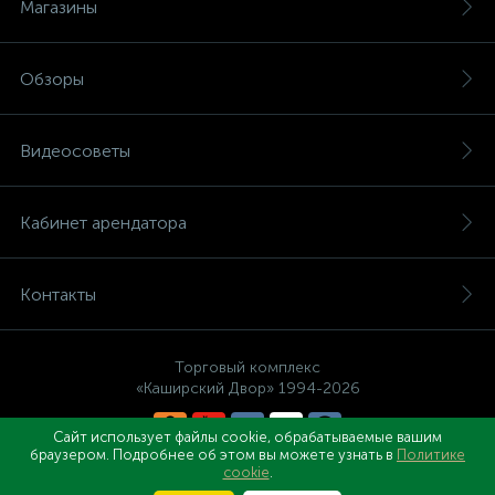
Магазины
Обзоры
Видеосоветы
Кабинет арендатора
Контакты
Торговый комплекс
«Каширский Двор» 1994-2026
Сайт использует файлы cookie, обрабатываемые вашим
браузером. Подробнее об этом вы можете узнать в
Политике
Правовые документы
cookie
.