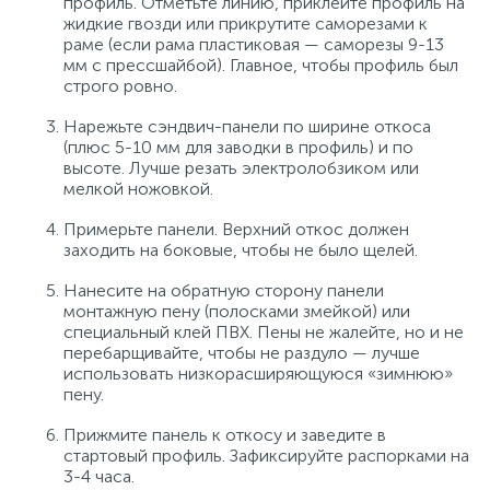
профиль. Отметьте линию, приклейте профиль на
жидкие гвозди или прикрутите саморезами к
раме (если рама пластиковая — саморезы 9-13
мм с прессшайбой). Главное, чтобы профиль был
строго ровно.
Нарежьте сэндвич-панели по ширине откоса
(плюс 5-10 мм для заводки в профиль) и по
высоте. Лучше резать электролобзиком или
мелкой ножовкой.
Примерьте панели. Верхний откос должен
заходить на боковые, чтобы не было щелей.
Нанесите на обратную сторону панели
монтажную пену (полосками змейкой) или
специальный клей ПВХ. Пены не жалейте, но и не
перебарщивайте, чтобы не раздуло — лучше
использовать низкорасширяющуюся «зимнюю»
пену.
Прижмите панель к откосу и заведите в
стартовый профиль. Зафиксируйте распорками на
3-4 часа.