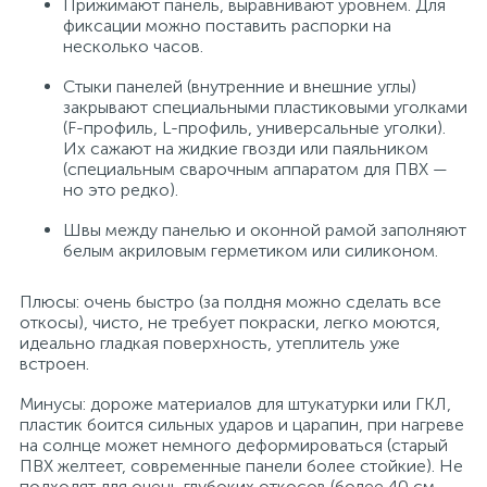
Прижимают панель, выравнивают уровнем. Для
фиксации можно поставить распорки на
несколько часов.
Стыки панелей (внутренние и внешние углы)
закрывают специальными пластиковыми уголками
(F-профиль, L-профиль, универсальные уголки).
Их сажают на жидкие гвозди или паяльником
(специальным сварочным аппаратом для ПВХ —
но это редко).
Швы между панелью и оконной рамой заполняют
белым акриловым герметиком или силиконом.
Плюсы: очень быстро (за полдня можно сделать все
откосы), чисто, не требует покраски, легко моются,
идеально гладкая поверхность, утеплитель уже
встроен.
Минусы: дороже материалов для штукатурки или ГКЛ,
пластик боится сильных ударов и царапин, при нагреве
на солнце может немного деформироваться (старый
ПВХ желтеет, современные панели более стойкие). Не
подходят для очень глубоких откосов (более 40 см —