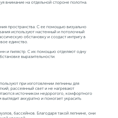
руя внимание на отдельной стороне полотна.
!
ния пространства. С ее помощью визуально
ования используют настенный и потолочный
ассическую обстановку и создаст интригу в
евое единство.
нн и пилястр. С их помощью отделяют одну
обстановке выразительности.
спользуют при изготовлении лепнины для
кий, рассеянный свет и не нагревают
итаются источником недорогого, комфортного
и выглядит аккуратно и помогает украсить
узлов, бассейнов. Благодаря такой лепнине, они