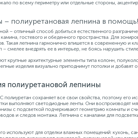
еркало по всему периметру или отдельные стороны, акценти
ы – полиуретановая лепнина в помощь
ой – отличный способ добиться естественного разграниче
 камина, гостевого и обеденного пространства. Для зонир
лов. Такая лепнина гармонично впишется в современную и кл
 – смелее внедрять ее в интерьер, не боясь нарушить стил
ют крупные архитектурные элементы типа колонн, полуколо
лепные изделия визуально приподнимут потолки и добавят 
ия полиуретановой лепнины
С полиуретан сохраняет все свои свойства, поэтому его и
етки выполняют светодиодные ленты. Они воспроизводят мяг
низы с подсветкой подчеркивают геометрию комнаты и сч
оводов и следов монтажа. Лепнина с каналами для подсветк
го используют для отделки влажных помещений: кухонь, сан