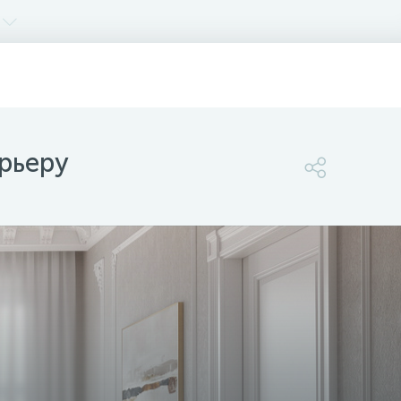
рьеру