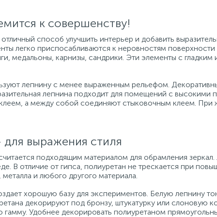
ремится к совершенству!
тличный способ улучшить интерьер и добавить выразитель
нты легко приспосабливаются к неровностям поверхности 
ги, медальоны, карнизы, сандрики. Эти элементы с гладки
льзуют лепнину с менее выраженным рельефом. Декоративн
ыразительная лепнина подходит для помещений с высокими 
клеем, а между собой соединяют стыковочным клеем. При 
 для выражения стиля
 считается подходящим материалом для обрамления зеркал.
е. В отличие от гипса, полиуретан не трескается при повы
 металла и любого другого материала.
здает хорошую базу для экспериментов. Белую лепнину то
ретана декорируют под бронзу, штукатурку или слоновую ко
 гамму. Удобнее декорировать полиуретаном прямоугольны