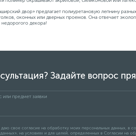
ти полимер окрашивают акриловой, силиконовой или латекс
аширский двор» предлагает полиуретановую лепнину разных
толков, оконных или дверных проемов. Она отвечает эколог
 недорогого декора!
сультация? Задайте вопрос пря
 даю свое согласие на обработку моих персональных данных, в с
данных», на условиях и для целей, определенных в Согласии на о