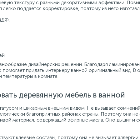
евую текстуру с разными декоративными эффектами. Повыш
л легко поддается корректировке, поэтому из него изготав
МДФ:
ей.
азнообразие дизайнерских решений. Благодаря ламинирован
 помогает придать интерьеру ванной оригинальный вид. В о
 температуры в комнате.
вать деревянную мебель в ванной
татусом и шикарным внешним видом. Не вызывает сомнений 
ологически благоприятных районах страны. Поэтому она не
живой материал, содержащий эфирные масла. Оно дышит и 
твуют клеевые составы, поэтому она не вызывает аллергии.