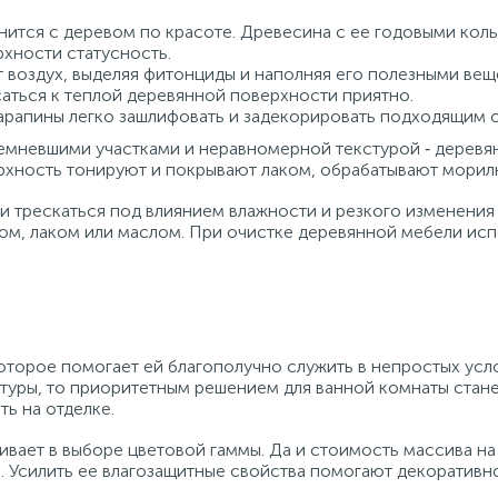
нится с деревом по красоте. Древесина с ее годовыми кол
хности статусность.
 воздух, выделяя фитонциды и наполняя его полезными вещ
ться к теплой деревянной поверхности приятно.
арапины легко зашлифовать и задекорировать подходящим с
емневшими участками и неравномерной текстурой ‑ деревян
рхность тонируют и покрывают лаком, обрабатывают морил
 трескаться под влиянием влажности и резкого изменения
ом, лаком или маслом. При очистке деревянной мебели ис
оторое помогает ей благополучно служить в непростых усло
ктуры, то приоритетным решением для ванной комнаты стан
ь на отделке.
ивает в выборе цветовой гаммы. Да и стоимость массива н
. Усилить ее влагозащитные свойства помогают декоративн