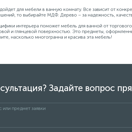
ойдет для мебели в ванную комнату. Все зависит от конкр
шений, то выбирайте МДФ. Дерево – за надежность, качест
цифики интерьера поможет мебель для ванной от торгового
овой и глянцевой поверхностью. Это предметы, оформленны
рите, насколько многогранна и красива эта мебель!
сультация? Задайте вопрос пря