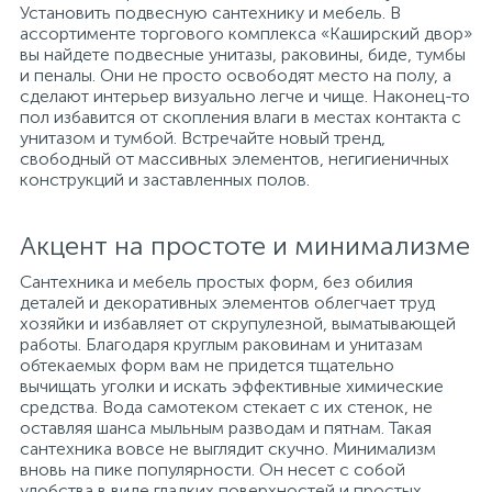
Установить подвесную сантехнику и мебель. В
ассортименте торгового комплекса «Каширский двор»
вы найдете подвесные унитазы, раковины, биде, тумбы
и пеналы. Они не просто освободят место на полу, а
сделают интерьер визуально легче и чище. Наконец-то
пол избавится от скопления влаги в местах контакта с
унитазом и тумбой. Встречайте новый тренд,
свободный от массивных элементов, негигиеничных
конструкций и заставленных полов.
Акцент на простоте и минимализме
Сантехника и мебель простых форм, без обилия
деталей и декоративных элементов облегчает труд
хозяйки и избавляет от скрупулезной, выматывающей
работы. Благодаря круглым раковинам и унитазам
обтекаемых форм вам не придется тщательно
вычищать уголки и искать эффективные химические
средства. Вода самотеком стекает с их стенок, не
оставляя шанса мыльным разводам и пятнам. Такая
сантехника вовсе не выглядит скучно. Минимализм
вновь на пике популярности. Он несет с собой
удобства в виде гладких поверхностей и простых