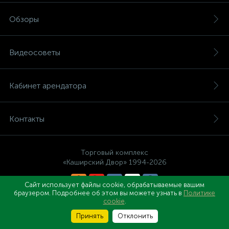
Обзоры
Видеосоветы
Кабинет арендатора
Контакты
Торговый комплекс
«Каширский Двор» 1994-2026
Сайт использует файлы cookie, обрабатываемые вашим
браузером. Подробнее об этом вы можете узнать в
Политике
Правовые документы
cookie
.
Принять
Отклонить