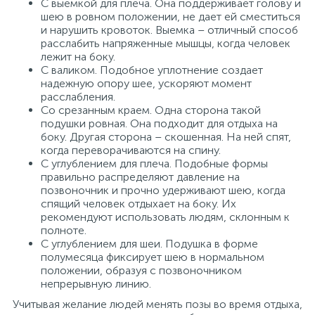
С выемкой для плеча. Она поддерживает голову и
шею в ровном положении, не дает ей сместиться
и нарушить кровоток. Выемка – отличный способ
расслабить напряженные мышцы, когда человек
лежит на боку.
С валиком. Подобное уплотнение создает
надежную опору шее, ускоряют момент
расслабления.
Со срезанным краем. Одна сторона такой
подушки ровная. Она подходит для отдыха на
боку. Другая сторона – скошенная. На ней спят,
когда переворачиваются на спину.
С углублением для плеча. Подобные формы
правильно распределяют давление на
позвоночник и прочно удерживают шею, когда
спящий человек отдыхает на боку. Их
рекомендуют использовать людям, склонным к
полноте.
С углублением для шеи. Подушка в форме
полумесяца фиксирует шею в нормальном
положении, образуя с позвоночником
непрерывную линию.
Учитывая желание людей менять позы во время отдыха,