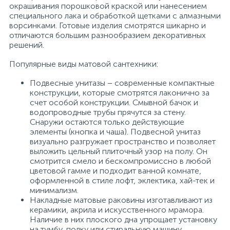
окрашивания порошковой краской или нанесением
специального лака и обработкой щетками с алмазными
ворсинками. Готовые изделия смотрятся шикарно и
отличаются большим разнообразием декоративных
решений.
Популярные виды матовой сантехники:
Подвесные унитазы – современные компактные
конструкции, которые смотрятся лаконично за
счет особой конструкции. Смывной бачок и
водопроводные трубы прячутся за стену.
Снаружи остаются только действующие
элементы (кнопка и чаша). Подвесной унитаз
визуально разгружает пространство и позволяет
выложить цельный плиточный узор на полу. Он
смотрится смело и бескомпромиссно в любой
цветовой гамме и подходит ванной комнате,
оформленной в стиле лофт, эклектика, хай-тек и
минимализм.
Накладные матовые раковины изготавливают из
керамики, акрила и искусственного мрамора.
Наличие в них плоского дна упрощает установку
на тумбу, полку или стиральную машину.