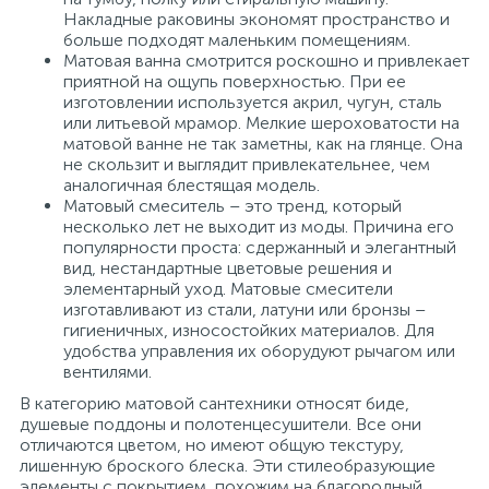
Накладные раковины экономят пространство и
больше подходят маленьким помещениям.
Матовая ванна смотрится роскошно и привлекает
приятной на ощупь поверхностью. При ее
изготовлении используется акрил, чугун, сталь
или литьевой мрамор. Мелкие шероховатости на
матовой ванне не так заметны, как на глянце. Она
не скользит и выглядит привлекательнее, чем
аналогичная блестящая модель.
Матовый смеситель – это тренд, который
несколько лет не выходит из моды. Причина его
популярности проста: сдержанный и элегантный
вид, нестандартные цветовые решения и
элементарный уход. Матовые смесители
изготавливают из стали, латуни или бронзы –
гигиеничных, износостойких материалов. Для
удобства управления их оборудуют рычагом или
вентилями.
В категорию матовой сантехники относят биде,
душевые поддоны и полотенцесушители. Все они
отличаются цветом, но имеют общую текстуру,
лишенную броского блеска. Эти стилеобразующие
элементы с покрытием, похожим на благородный