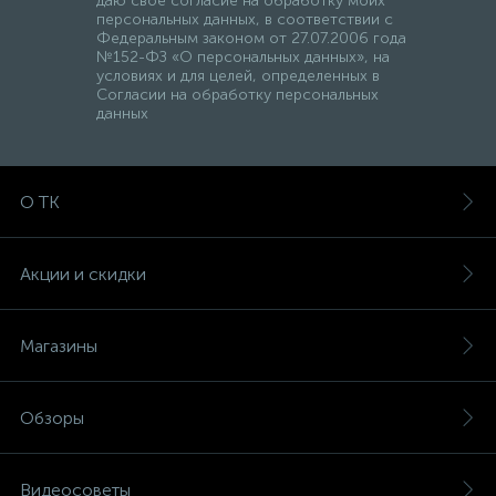
даю свое согласие на обработку моих
персональных данных, в соответствии с
Федеральным законом от 27.07.2006 года
№152-ФЗ «О персональных данных», на
условиях и для целей, определенных в
Согласии на обработку персональных
данных
О ТК
Акции и скидки
Магазины
Обзоры
Видеосоветы