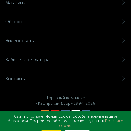
Магазины
Обзоры
Видеосоветы
Кабинет арендатора
Контакты
Торговый комплекс
«Каширский Двор» 1994-2026
Сайт использует файлы cookie, обрабатываемые вашим
браузером. Подробнее об этом вы можете узнать в
Политике
Правовые документы
cookie
.